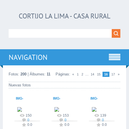
CORTIJO LA LIMA - CASA RURAL
NAVIGATION
Fotos:
200
| Álbumes:
11
Páginas
:
...
«
1
2
14
15
16
17
»
Nuevas fotos
IMG-
IMG-
IMG-
2015-03-08
2015-03-08
2015-03-08
20150305-
20150305-
20150305-
cortijolalima
cortijolalima
cortijolalima
150
153
139
0
0
0
WA0018
WA0017
WA0016
0.0
0.0
0.0